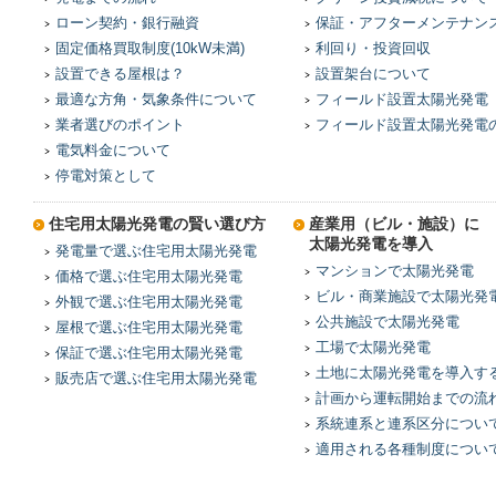
ローン契約・銀行融資
保証・アフターメンテナン
固定価格買取制度(10kW未満)
利回り・投資回収
設置できる屋根は？
設置架台について
最適な方角・気象条件について
フィールド設置太陽光発電
業者選びのポイント
フィールド設置太陽光発電
電気料金について
停電対策として
住宅用太陽光発電の賢い選び方
産業用（ビル・施設）に
太陽光発電を導入
発電量で選ぶ住宅用太陽光発電
マンションで太陽光発電
価格で選ぶ住宅用太陽光発電
ビル・商業施設で太陽光発
外観で選ぶ住宅用太陽光発電
公共施設で太陽光発電
屋根で選ぶ住宅用太陽光発電
工場で太陽光発電
保証で選ぶ住宅用太陽光発電
土地に太陽光発電を導入す
販売店で選ぶ住宅用太陽光発電
計画から運転開始までの流
系統連系と連系区分につい
適用される各種制度につい