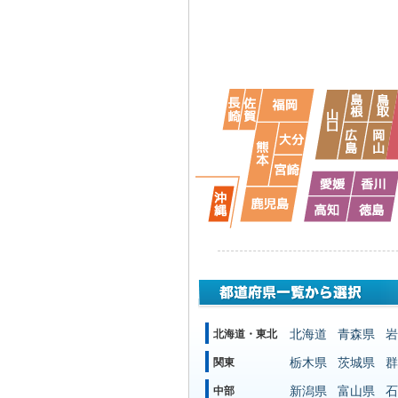
北海道
青森県
岩
北海道・東北
栃木県
茨城県
群
関東
新潟県
富山県
石
中部