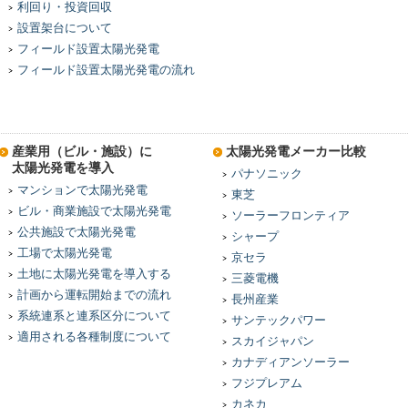
利回り・投資回収
設置架台について
フィールド設置太陽光発電
フィールド設置太陽光発電の流れ
産業用（ビル・施設）に
太陽光発電メーカー比較
太陽光発電を導入
パナソニック
マンションで太陽光発電
東芝
ビル・商業施設で太陽光発電
ソーラーフロンティア
公共施設で太陽光発電
シャープ
工場で太陽光発電
京セラ
土地に太陽光発電を導入する
三菱電機
計画から運転開始までの流れ
長州産業
系統連系と連系区分について
サンテックパワー
適用される各種制度について
スカイジャパン
カナディアンソーラー
フジプレアム
カネカ