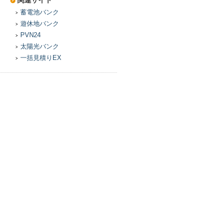
関連サイト
蓄電池バンク
遊休地バンク
PVN24
太陽光バンク
一括見積りEX